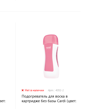
Нет в наличии
Арт.: 4051-1
Подогреватель для воска в
ет:
картридже без базы Cardi (цвет:
розовый),№4051-1