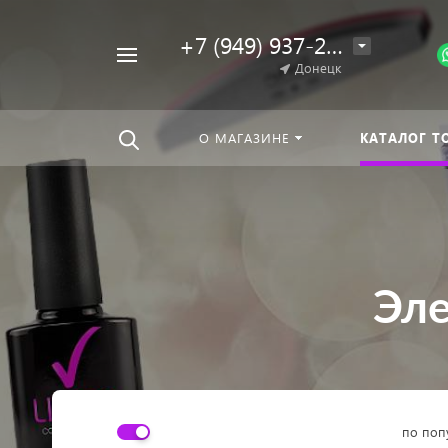
+7 (949) 937-25-64
Например,
Донецк
Гель-
Найти
везде
лак
О МАГАЗИНЕ
КАТАЛОГ Т
Эле
по поп