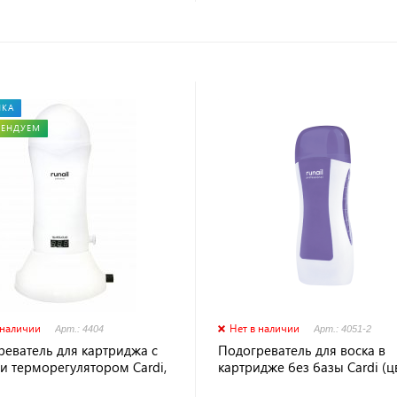
НКА
МЕНДУЕМ
 наличии
Нет в наличии
Арт.: 4404
Арт.: 4051-2
реватель для картриджа с
Подогреватель для воска в
и терморегулятором Cardi,
картридже без базы Cardi (цв
4
сиреневый),№4051-2