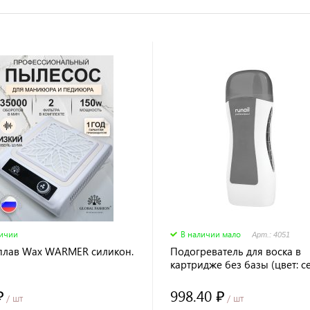
личии
В наличии мало
Арт.: 4051
плав Wax WARMER силикон.
Подогреватель для воска в
картридже без базы (цвет: с
№4051
₽
998.40 ₽
/ шт
/ шт