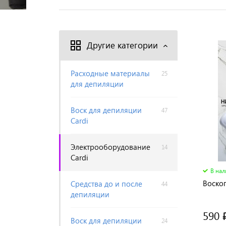
Другие категории
Расходные материалы
25
для депиляции
Воск для депиляции
47
Cardi
Электрооборудование
14
Cardi
В на
Воско
Средства до и после
44
депиляции
590 
Воск для депиляции
24