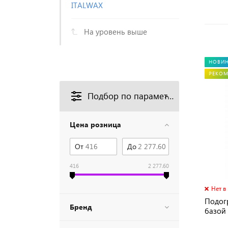
ITALWAX
На уровень выше
НОВИ
РЕКО
Подбор по параметрам
Цена розница
От
До
416
2 277.60
Нет в
Подог
Бренд
базой 
№440