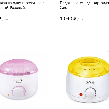
лав на одну кассету(цвет:
Подогреватель для картрид
евый, Розовый,
Cardi
евый) 40 Вт
₽
1 040 ₽
/ шт
/ шт