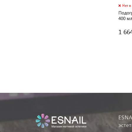
Нет в
Подогр
400 м
1 66
ESNA
эсте