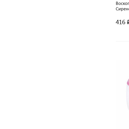
Воскоп
Сирен
Оранж
416 