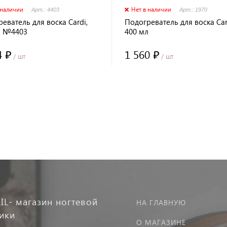
 наличии
Нет в наличии
Арт.: 4403
Арт.: 1970
еватель для воска Cardi,
Подогреватель для воска Car
л №4403
400 мл
4 ₽
1 560 ₽
/ шт
/ шт
IL- магазин ногтевой
НА ГЛАВНУЮ
тики
О МАГАЗИНЕ