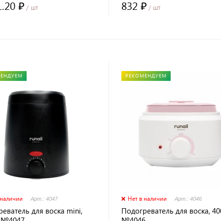
1.20 ₽
832 ₽
/ шт
/ шт
МЕНДУЕМ
РЕКОМЕНДУЕМ
 наличии
Нет в наличии
Арт.: 4047
Арт.: 4046
еватель для воска mini,
Подогреватель для воска, 40
 №4047
№4046