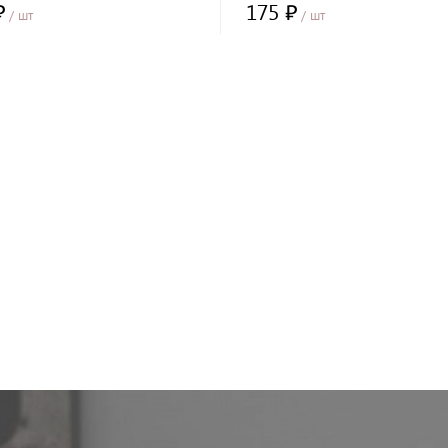
₽
175 ₽
/ шт
/ шт