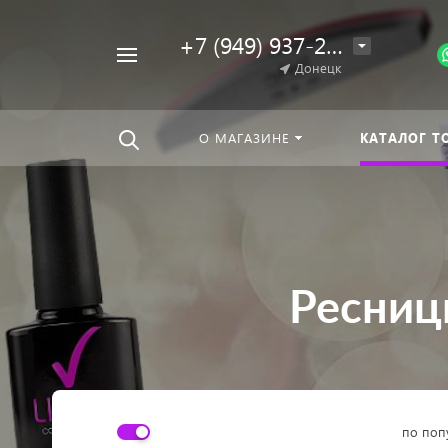
+7 (949) 937-25-64
Например,
Донецк
Гель-
Найти
везде
лак
О МАГАЗИНЕ
КАТАЛОГ Т
Ресниц
по поп