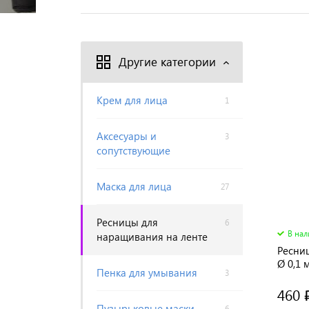
Другие категории
Крем для лица
1
Аксесуары и
3
сопутствующие
Маска для лица
27
Ресницы для
6
В на
наращивания на ленте
Ресни
Ø 0,1 
Пенка для умывания
3
460 
Пузырьковые маски
6