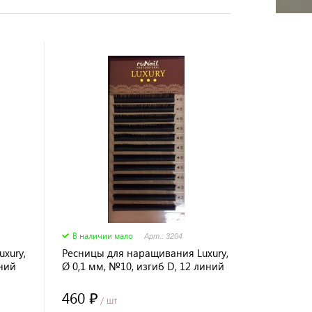
В наличии мало
Арт.: 3204
xury,
Ресницы для наращивания Luxury,
иний
Ø 0,1 мм, №10, изгиб D, 12 линий
460 ₽
/ шт