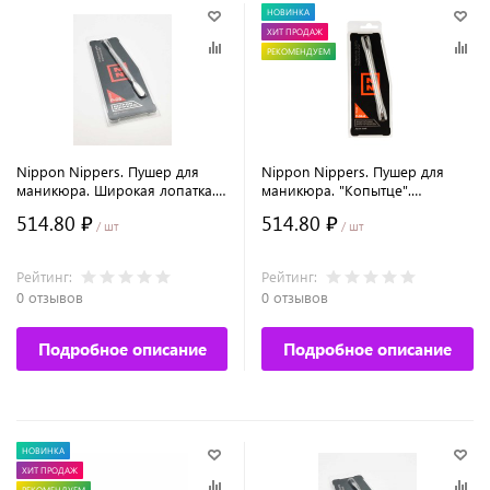
НОВИНКА
ХИТ ПРОДАЖ
РЕКОМЕНДУЕМ
Nippon Nippers. Пушер для
Nippon Nippers. Пушер для
маникюра. Широкая лопатка.
маникюра. "Копытце".
Топорик. Длина 132 мм.
Топорик. Длина 130 мм.
514.80 ₽
514.80 ₽
/ шт
/ шт
Рейтинг:
Рейтинг:
0 отзывов
0 отзывов
Подробное описание
Подробное описание
НОВИНКА
ХИТ ПРОДАЖ
РЕКОМЕНДУЕМ