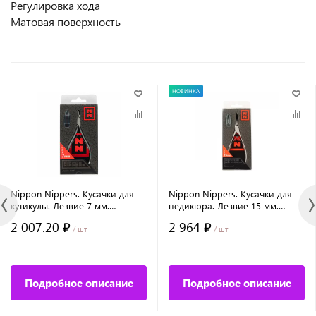
Регулировка хода
Матовая поверхность
НОВИНКА
Nippon Nippers. Кусачки для
Nippon Nippers. Кусачки для
кутикулы. Лезвие 7 мм.
педикюра. Лезвие 15 мм.
Двойная пружина. Матовые.
Двойная пружина. Ручная
2 007.20 ₽
2 964 ₽
заточка.
/ шт
/ шт
Подробное описание
Подробное описание