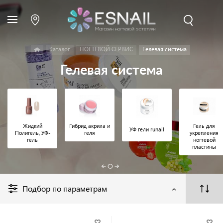
Каталог
НОГТЕВОЙ СЕРВИС
Гелевая система
Гелевая система
Жидкий
Гибрид акрила и
Гель для
УФ гели runail
Полигель, УФ-
геля
укрепления
гель
ногтевой
пластины
Подбор по параметрам