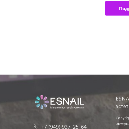
Подробное описание
Под
ESNA
эсте
Copyrig
интерн
+7 (949) 937-25-64