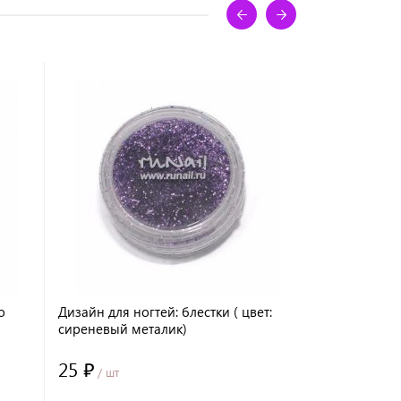
о
Дизайн для ногтей: блестки ( цвет:
Дизайн для 
сиреневый металик)
розовый ме
25 ₽
25 ₽
/ шт
/ шт