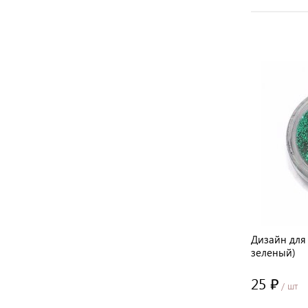
т:
Дизайн для ногтей: блестки (цвет:
Дизайн для 
розовый металлик)
зеленый)
25 ₽
25 ₽
/ шт
/ шт