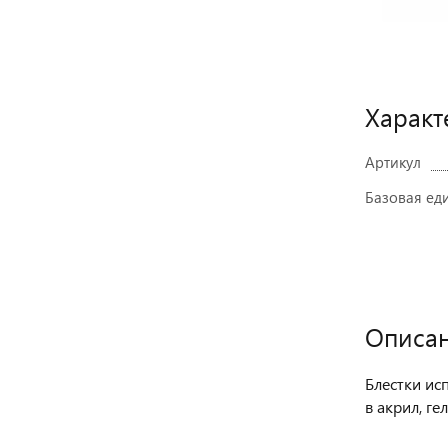
Характ
Артикул
Базовая ед
Описа
Блестки ис
в акрил, г