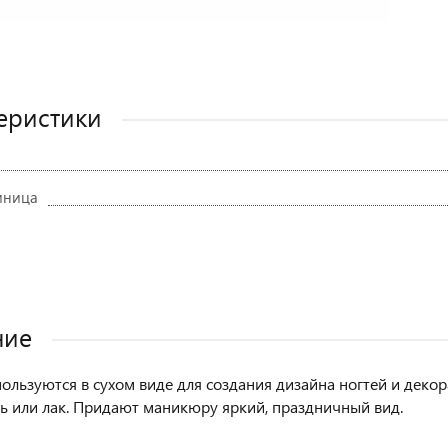
еристики
иница
ние
пользуются в сухом виде для создания дизайна ногтей и деко
ель или лак. Придают маникюру яркий, праздничный вид.