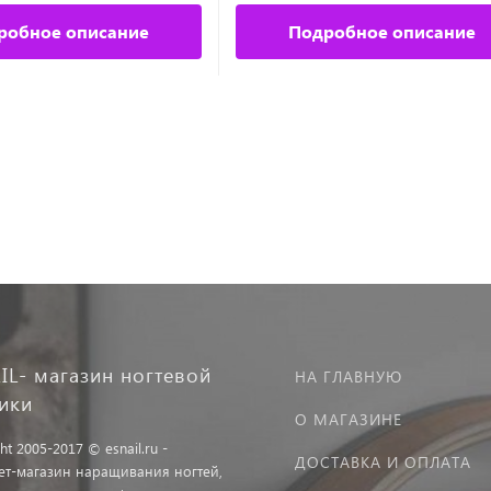
робное описание
Подробное описание
IL- магазин ногтевой
НА ГЛАВНУЮ
тики
О МАГАЗИНЕ
ht 2005-2017 © esnail.ru -
ДОСТАВКА И ОПЛАТА
ет-магазин наращивания ногтей,