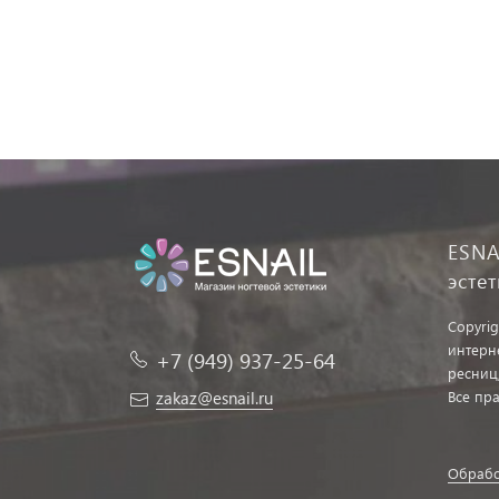
ESNA
эсте
Copyrig
интерн
+7 (949) 937-25-64
ресниц
zakaz@esnail.ru
Все пр
Обрабо