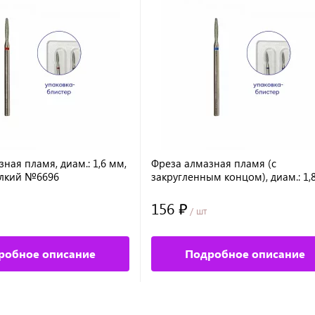
ная пламя, диам.: 1,6 мм,
Фреза алмазная пламя (с
елкий №6696
закругленным концом), диам.: 1,
абразив средний №6542
156 ₽
/ шт
робное описание
Подробное описание