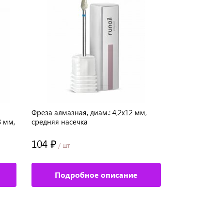
Фреза алмазная, диам.: 4,2х12 мм,
Фреза алмаз
8 мм,
средняя насечка
насечка
104 ₽
151.84 ₽
/ шт
/
Подробное описание
Под