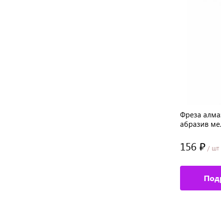
,
Фреза алмазная, диам.: 3 мм, средняя
Фреза алмаз
насечка
абразив м
151.84 ₽
156 ₽
/ шт
/ шт
Подробное описание
Под