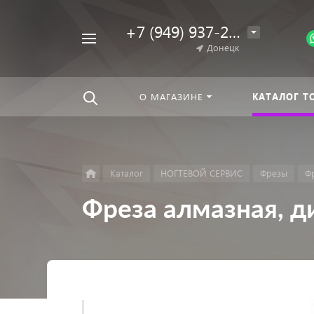
+7 (949) 937-25-64
Например,
Донецк
Гель-
Найти
везде
лак
О МАГАЗИНЕ
КАТАЛОГ Т
Каталог
НОГТЕВОЙ СЕРВИС
Фрезы
Ф
Фреза алмазная, ди