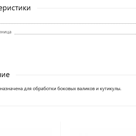
еристики
иница
ние
назначена для обработки боковых валиков и кутикулы.