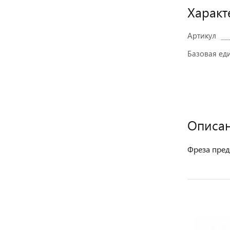
Характ
Артикул
Базовая ед
Описа
Фреза пред