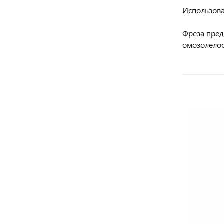
Использов
Фреза пред
омозолело