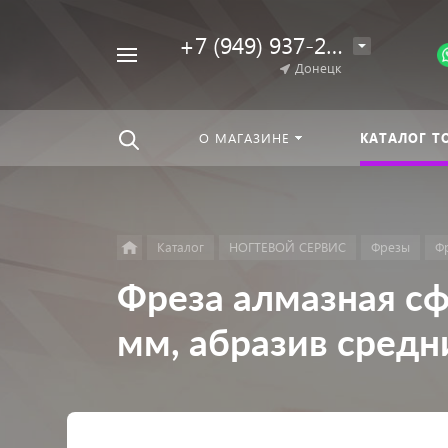
+7 (949) 937-25-64
Например,
Донецк
Гель-
Найти
везде
лак
О МАГАЗИНЕ
КАТАЛОГ Т
Каталог
НОГТЕВОЙ СЕРВИС
Фрезы
Ф
Фреза алмазная сф
мм, абразив сред