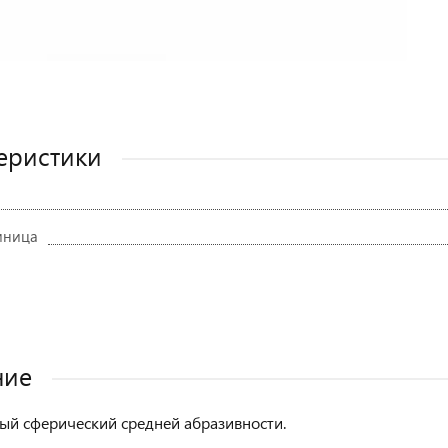
еристики
иница
ние
ый сферический средней абразивности.