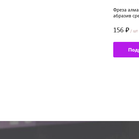
лкая
Фреза алмазная, диам.: 2,7*7,3 мм,
Фреза алмаз
мелкая насечка
абразив ср
145.60 ₽
156 ₽
/ шт
/ шт
Подробное описание
Под