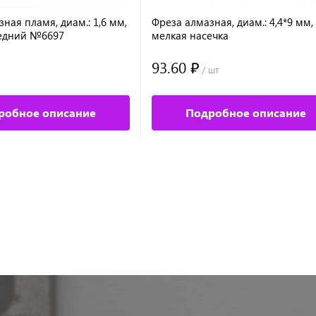
ная пламя, диам.: 1,6 мм,
Фреза алмазная, диам.: 4,4*9 мм,
едний №6697
мелкая насечка
93.60 ₽
/ шт
робное описание
Подробное описание