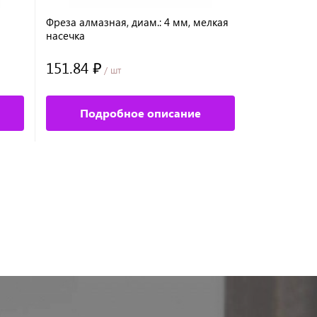
Фреза алмазная, диам.: 4 мм, мелкая
Фреза алмазн
насечка
мелкая нас
151.84 ₽
145.60 ₽
/ шт
/
Подробное описание
Под