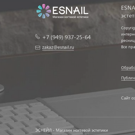
ESNA
эсте
Copyrig
интерн
+7 (949) 937-25-64
ресниц
zakaz@esnail.ru
Все пр
Обрабо
Публич
Сайт о
ЭСНЕЙЛ - Магазин ногтевой эстетики