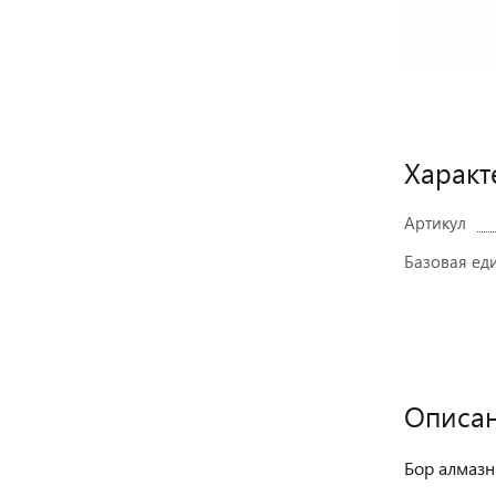
Характ
Артикул
Базовая ед
Описа
Бор алмазн