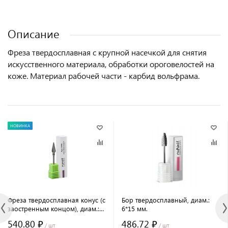
Описание
Фреза твердосплавная с крупной насечкой для снятия
искусственного материала, обработки ороговелостей на
коже. Материал рабочей части - карбид вольфрама.
НОВИНКА
Фреза твердосплавная конус (с
Бор твердосплавный, диам.:
заостренным концом), диам.:
6*15 мм.
6,2 мм, крупная насечка
540.80 ₽
486.72 ₽
№9765
/ шт
/ шт