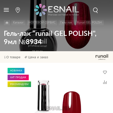
Каталог
НОГТЕВОЙ СЕРВИС
Гель-лак
Runail GEL POLISH
Гель-лак "runail GEL POLISH",
9мл №8934
О товаре
Цена и заказ
НОВИНКА
ХИТ ПРОДАЖ
РЕКОМЕНДУЕМ