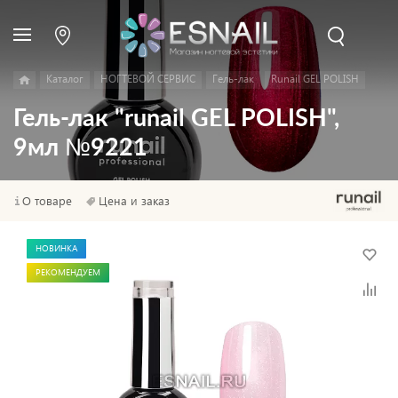
Каталог
НОГТЕВОЙ СЕРВИС
Гель-лак
Runail GEL POLISH
Гель-лак "runail GEL POLISH",
9мл №9221
О товаре
Цена и заказ
НОВИНКА
РЕКОМЕНДУЕМ