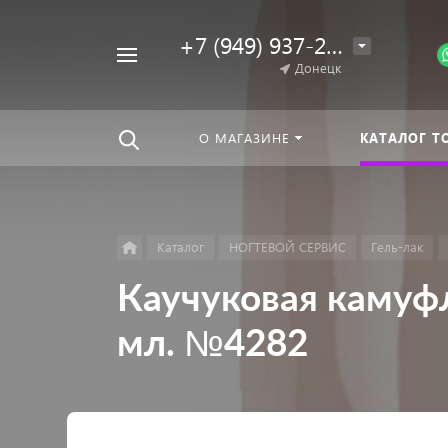
+7 (949) 937-25-64
Например,
Донецк
Гель-
Найти
везде
лак
О МАГАЗИНЕ
КАТАЛОГ Т
Каталог
НОГТЕВОЙ СЕРВИС
Гель-лак
Каучуковая камуфл
мл. №4282