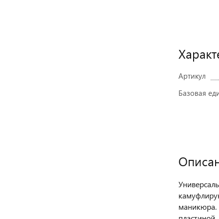
Характ
Артикул
Базовая ед
Описа
Универсаль
камуфлирую
маникюра. 
пластиной,