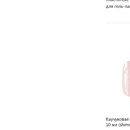
для гель-ла
НОВИНКА
TINT
Каучуковая камуфлирующая база
Каучуковая 
Medium, 12 мл №6490
10 мл (shi