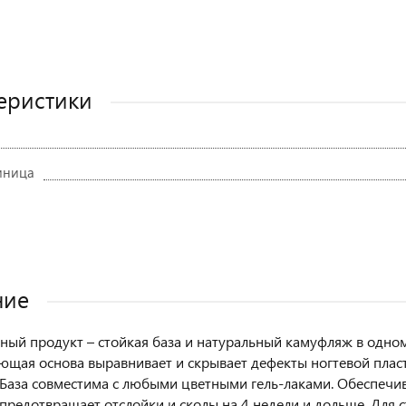
еристики
иница
ние
ный продукт – стойкая база и натуральный камуфляж в одном
щая основа выравнивает и скрывает дефекты ногтевой пласт
База совместима с любыми цветными гель-лаками. Обеспечив
 предотвращает отслойки и сколы на 4 недели и дольше. Для