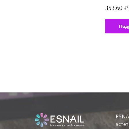
353.60 ₽
353.60 ₽
/ шт
Подробное описание
Под
ESNA
эсте