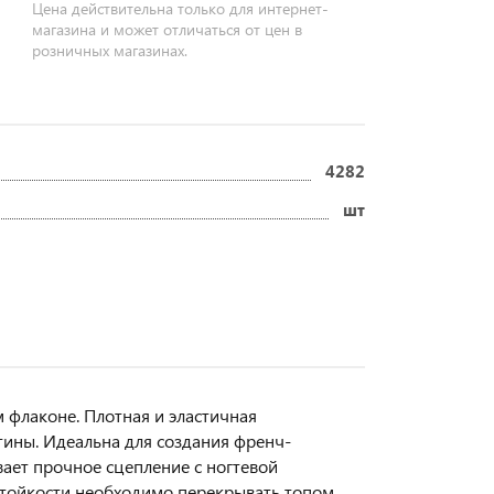
Цена действительна только для интернет-
магазина и может отличаться от цен в
розничных магазинах.
4282
шт
 флаконе. Плотная и эластичная
ины. Идеальна для создания френч-
ает прочное сцепление с ногтевой
 стойкости необходимо перекрывать топом