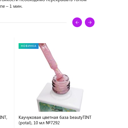
пе – 1 мин.
НОВИНКА
НОВИНКА
INT,
Каучуковая цветная база beautyTINT
Каучуковая
(potal), 10 мл №7292
Medium, 12