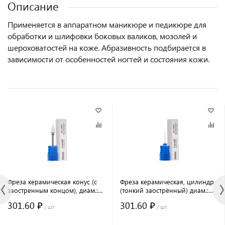
Описание
Применяется в аппаратном маникюре и педикюре для
обработки и шлифовки боковых валиков, мозолей и
шероховатостей на коже. Абразивность подбирается в
зависимости от особенностей ногтей и состояния кожи.
Фреза керамическая конус (с
Фреза керамическая, цилиндр
заостренным концом), диам.:
(тонкий заострённый) диам.:
6,5 мм средняя насечка. Арт.
2,2 мм, средняя насечка. Арт.
301.60 ₽
301.60 ₽
9590
9545
/ шт
/ шт