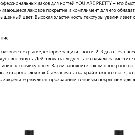
офессиональных лаков для ногтей YOU ARE PRETTY – это бы
ивающееся лаковое покрытие и комплимент для его облада
сыщенный цвет. Высокая эластичность текстуры увеличивает 
ание
 базовое покрытие, которое защитит ногти. 2. В два слоя нан
дует высохнуть. Действовать следует так: сначала разместите
линию к кончику ногтя. Затем заполните лаком пространство 
осле второго слоя как бы «запечатать» край каждого ногтя, 
3. Закрепите результат прозрачным топовым покрытием для л