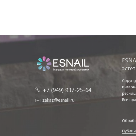
ESNA
эсте
Copyrig
интерн
+7 (949) 937-25-64
ресниц
zakaz@esnail.ru
Все пр
Обрабо
Публич