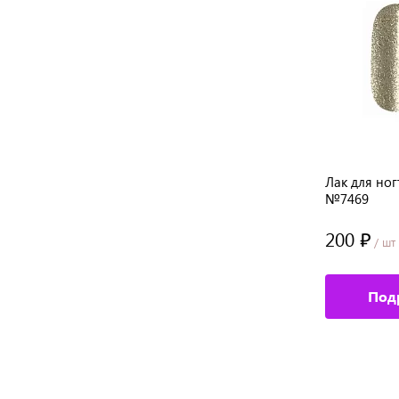
8 мл
Лак для ногтей YOU ARE PRETTY, 8 мл
Лак для ног
№7445
№7469
200 ₽
200 ₽
/ шт
/ шт
Подробное описание
Под