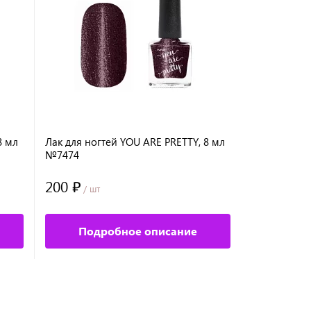
8 мл
Лак для ногтей YOU ARE PRETTY, 8 мл
Лак для ног
№7474
№7445
200 ₽
200 ₽
/ шт
/ шт
Подробное описание
Под