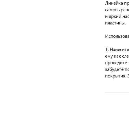
Линейка пр
самовыравн
и яркий на
плаcтины.
Использов
1. Нанесите
ему как сле
проведите 
забудьте п
покрытия. 