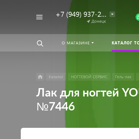
+7 (949) 937-25-64
Например,
Донецк
Гель-
Найти
везде
лак
О МАГАЗИНЕ
КАТАЛОГ Т
Каталог
НОГТЕВОЙ СЕРВИС
Гель-лак
Лак для ногтей YO
№7446