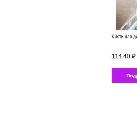
 5
Кисть для дизайна Finest Kolinsky AKR
Кисть для 
№1
270.40 ₽
114.40 ₽
/ шт
Подробное описание
Под