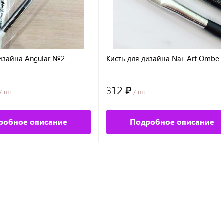
дизайна Angular №2
Кисть для дизайна Nail Art Omb
312 ₽
/ шт
/ шт
робное описание
Подробное описание