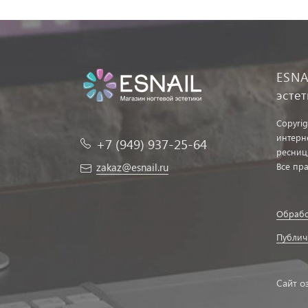
ESNA
эсте
Copyrig
интерн
+7 (949) 937-25-64
ресниц
zakaz@esnail.ru
Все пр
Обрабо
Публич
Сайт о