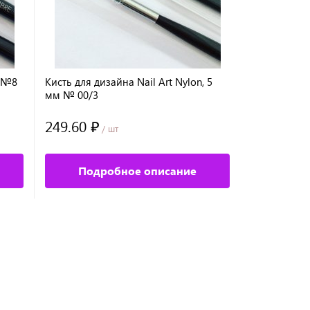
e №8
Кисть для дизайна Nail Art Nylon, 5
Кисть для ди
мм № 00/3
№1
249.60 ₽
270.40 ₽
/ шт
/
Подробное описание
Под