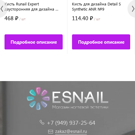
Кисть Runail Expert
Кисть для дизайна Detail S
двусторонняя для дизайна №6
Synthetic ANR №9
градиент, №0/9 тонкая,
468 ₽
114.40 ₽
синтетика №9382
/ шт
/ шт
Подробное описание
Подробное описание
+7 (949) 937-25-64
zakaz@esnail.ru