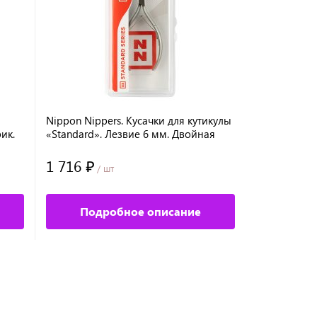
Nippon Nippers. Кусачки для кутикулы
Nippon Nip
ик.
«Standard». Лезвие 6 мм. Двойная
кутикулы. Д
пружина. Ручная заточка.
Ручная зато
1 716 ₽
1 196 ₽
/ шт
/ 
Подробное описание
Под