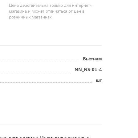
Цена действительна только для интернет-
магазина и может отличаться от цен в
розничных магазинах.
Вьетнам
NN_NS-01-4
шт
ежущего полотна. Инструмент заточен и