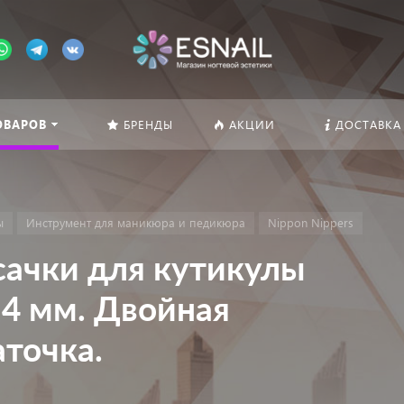
ОВАРОВ
БРЕНДЫ
АКЦИИ
ДОСТАВКА
ы
Инструмент для маникюра и педикюра
Nippon Nippers
усачки для кутикулы
 4 мм. Двойная
аточка.