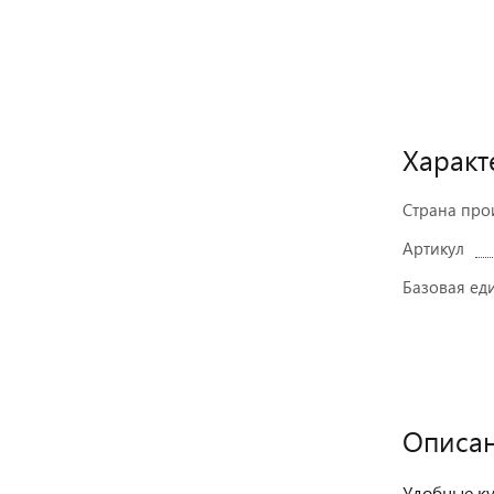
Характ
Страна про
Артикул
Базовая ед
Описа
Удобные ку