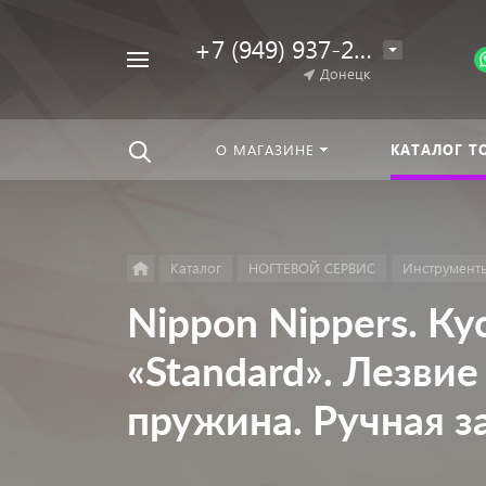
+7 (949) 937-25-64
Например,
Донецк
Гель-
Найти
везде
лак
О МАГАЗИНЕ
КАТАЛОГ Т
Каталог
НОГТЕВОЙ СЕРВИС
Инструмент
Nippon Nippers. К
«Standard». Лезвие
пружина. Ручная з