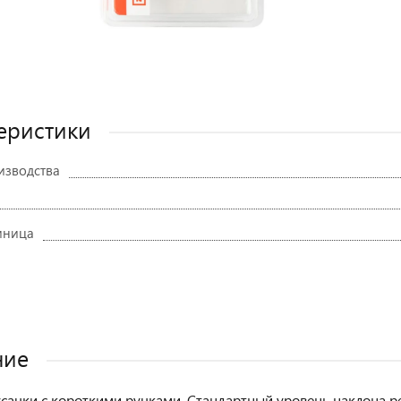
еристики
изводства
иница
ние
сачки с короткими ручками. Стандартный уровень наклона р