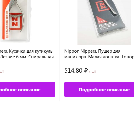
ers. Кусачки для кутикулы
Nippon Nippers. Пушер для
 Лезвие 6 мм. Спиральная
маникюра. Малая лопатка. Топор
чная заточка.
Длина 107 мм.
514.80 ₽
шт
/ шт
робное описание
Подробное описание