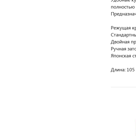
полностью 
Предназнач
Режущая кр
Стандартны
Двойная п
Ручная зат
Японская с
Длина: 105