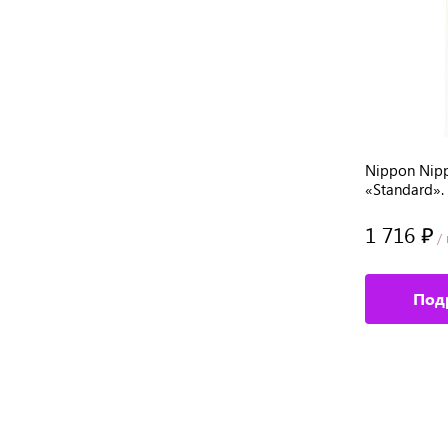
икулы
Nippon Nippers. Ножницы для
Nippon Nipp
ая
кутикулы. Длина 88 мм. Матовые.
«Standard».
Ручная заточка
пружина. Ру
1 196 ₽
1 716 ₽
/ шт
/ 
Подробное описание
Под