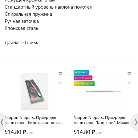
Стандартный уровень наклона полотен
Спиральная пружина
Ручная заточка
Японская сталь
Длина: 107 мм.
НОВИНКА
ХИТ ПРОДАЖ
РЕКОМЕНДУЕМ
Nippon Nippers. Пушер для
Nippon Nippers. Пушер для
маникюра. Широкая лопатка.
маникюра. "Копытце". Малая
Топорик. Длина 132 мм.
лопатка. Длина 130 мм.
514.80 ₽
514.80 ₽
/ шт
/ шт