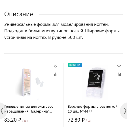
Описание
Универсальные формы для моделирования ногтей.
Подходят к большинству типов ногтей. Широкие формы
устойчивы на ногтях. В рулоне 500 шт.
НОВИНКА
Гелевые типсы для экспресс
Верхние формы с разметкой,
наращивания "Балерина"
10 шт., №4477
(прозрачные), 1 пластина
83.20 ₽
72.80 ₽
№7628/1
/ шт
/ шт