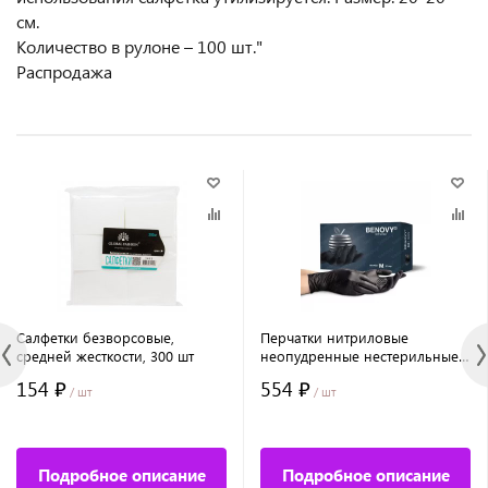
см.
Количество в рулоне – 100 шт."
Распродажа
Салфетки безворсовые,
Перчатки нитриловые
средней жесткости, 300 шт
неопудренные нестерильные
Foxy Gloves (цвет: черный),
154 ₽
554 ₽
размер M
/ шт
/ шт
Подробное описание
Подробное описание