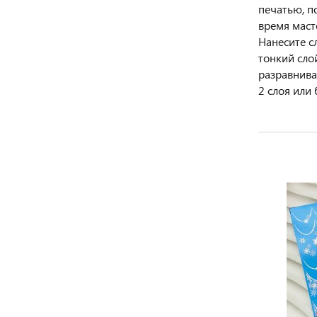
печатью, п
время маст
Нанесите сл
тонкий слой
разравнива
2 слоя или