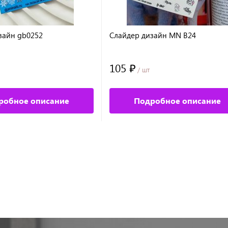
зайн gb0252
Слайдер дизайн MN B24
105 ₽
/ шт
робное описание
Подробное описание