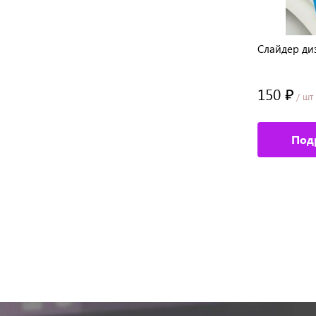
Слайдер дизайн MN W59
Слайдер ди
105 ₽
150 ₽
/ шт
/ шт
Подробное описание
Под