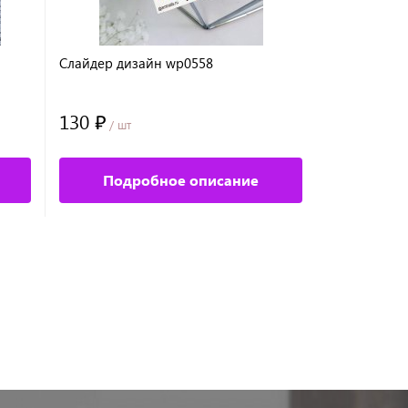
Слайдер дизайн wp0558
Слайдер ди
130 ₽
105 ₽
/ шт
/ шт
Подробное описание
Под