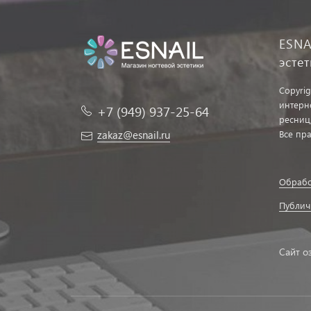
ESNA
эсте
Copyrig
интерн
+7 (949) 937-25-64
ресниц
zakaz@esnail.ru
Все пр
Обрабо
Публич
Сайт о