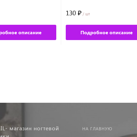
130 ₽
/ шт
робное описание
Подробное описание
IL- магазин ногтевой
НА ГЛАВНУЮ
тики