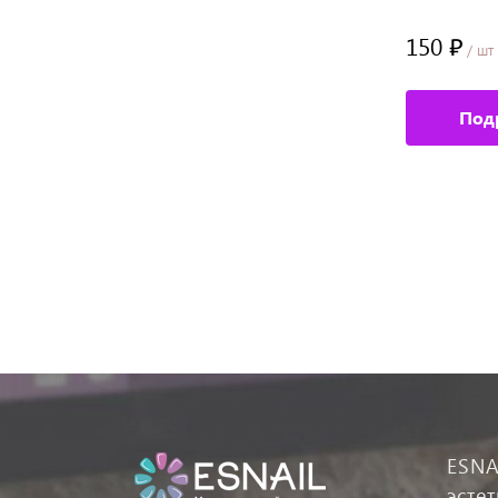
130 ₽
150 ₽
/ шт
/ шт
Подробное описание
Под
ESNA
эсте