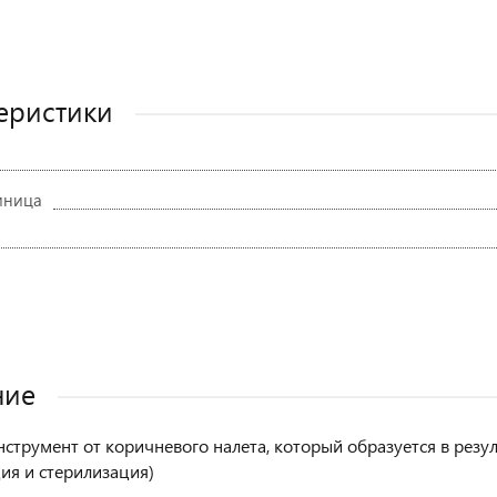
еристики
иница
ние
струмент от коричневого налета, который образуется в резу
ия и стерилизация)