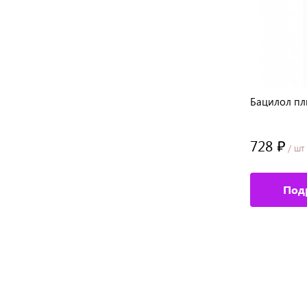
ие
Cредство для дезинфекции
Бацилол пл
маникюрных инструментов
SEVERINA-Неосептил, 500 мл
572 ₽
728 ₽
/ шт
/ шт
Подробное описание
Под