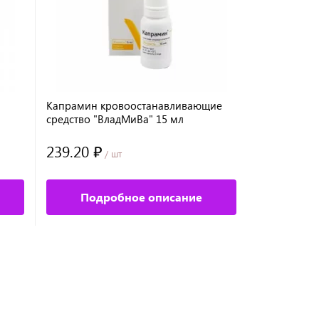
Капрамин кровоостанавливающие
Cредство д
средство "ВладМиВа" 15 мл
маникюрных
SEVERINA-Н
239.20 ₽
572 ₽
/ шт
/ шт
Подробное описание
Под