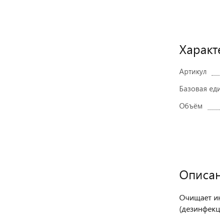
Характ
Артикул
Базовая ед
Объём
Описа
Очищает ин
(дезинфекц