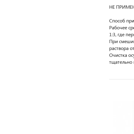
НЕ ПРИМЕ
Способ при
Рабочее ср
1:3, где пе
При смешив
раствора от
Очистка ос
тщательно 