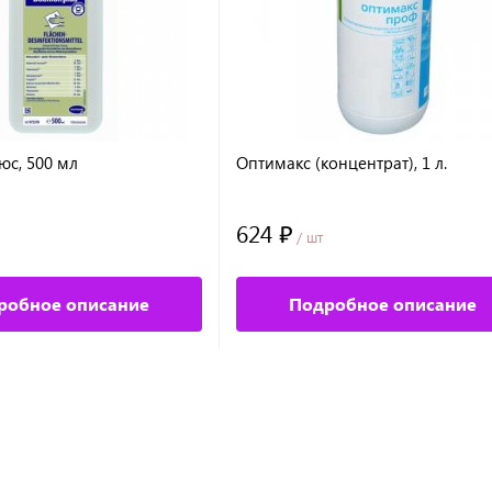
юс, 500 мл
Оптимакс (концентрат), 1 л.
624 ₽
/ шт
робное описание
Подробное описание