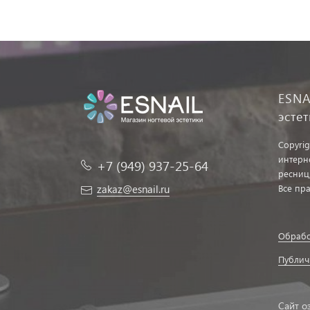
ESNA
эсте
Copyrig
интерн
+7 (949) 937-25-64
ресниц
zakaz@esnail.ru
Все пр
Обрабо
Публич
Сайт о