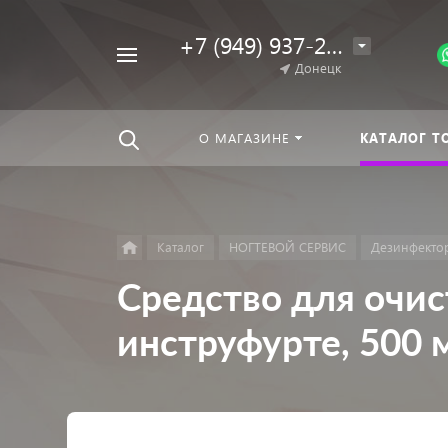
+7 (949) 937-25-64
Например,
Донецк
Гель-
Найти
везде
лак
О МАГАЗИНЕ
КАТАЛОГ Т
Каталог
НОГТЕВОЙ СЕРВИС
Дезинфекто
Средство для очис
инструфурте, 500 