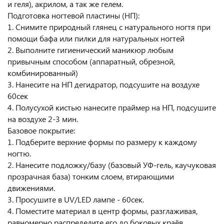
и геля), акрилом, а так же гелем.
Подготовка ногтевой пластины (НП):
1. Снимите природный глянец с натурального ногтя при
помощи бафа или пилки для натуральных ногтей
2. Выполните гигиенический маникюр любым
привычным способом (аппаратный, обрезной,
комбинированный)
3. Нанесите на НП дегидратор, подсушите на воздухе
60сек
4. Полусухой кистью нанесите праймер на НП, подсушите
на воздухе 2-3 мин.
Базовое покрытие:
1. Подберите верхние формы по размеру к каждому
ногтю.
2. Нанесите подложку/базу (базовый УФ-гель, каучуковая
прозрачная база) тонким слоем, втирающими
движениями.
3. Просушите в UV/LED лампе - 60сек.
4. Поместите материал в центр формы, разглаживая,
равномерно распределите его до боковых краёв