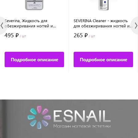
Severina, Жидкость для
SEVERINA Cleaner - жидкость
обезжиривания ногтей и
для обезжиривания ногтей и
снятия липкого слоя -
снятия липкого слоя, 200 мл
495 ₽
265 ₽
CLEANER, 300 мл.
/ шт
/ шт
Подробное описание
Подробное описание