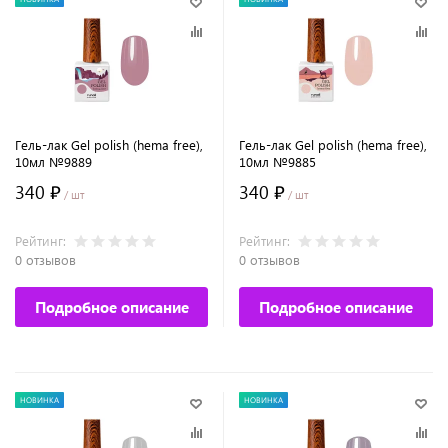
Гель-лак Gel polish (hema free),
Гель-лак Gel polish (hema free),
10мл №9889
10мл №9885
340 ₽
340 ₽
/ шт
/ шт
Рейтинг:
Рейтинг:
0 отзывов
0 отзывов
Подробное описание
Подробное описание
НОВИНКА
НОВИНКА