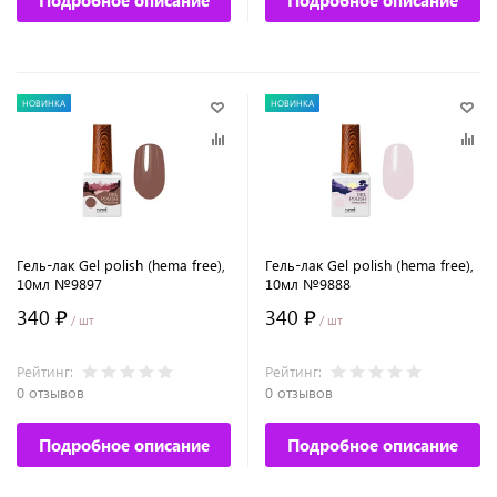
Подробное описание
Подробное описание
НОВИНКА
НОВИНКА
Гель-лак Gel polish (hema free),
Гель-лак Gel polish (hema free),
10мл №9897
10мл №9888
340 ₽
340 ₽
/ шт
/ шт
Рейтинг:
Рейтинг:
0 отзывов
0 отзывов
Подробное описание
Подробное описание