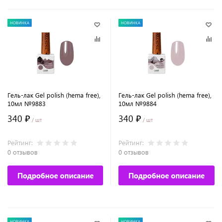
НОВИНКА
НОВИНКА
Гель-лак Gel polish (hema free),
Гель-лак Gel polish (hema free),
10мл №9883
10мл №9884
340 ₽
340 ₽
/ шт
/ шт
Рейтинг:
Рейтинг:
0 отзывов
0 отзывов
Подробное описание
Подробное описание
НОВИНКА
НОВИНКА