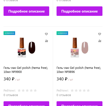
Подробное описание
Подробное описание
НОВИНКА
НОВИНКА
Гель-лак Gel polish (hema free),
Гель-лак Gel polish (hema free),
10мл №9900
10мл №9896
340 ₽
340 ₽
/ шт
/ шт
Рейтинг:
Рейтинг:
0 отзывов
0 отзывов