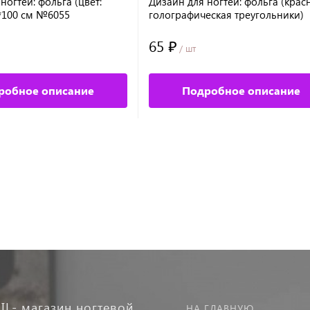
ногтей: фольга (цвет:
Дизайн для ногтей: фольга (крас
4*100 см №6055
голографическая треугольники)
65 ₽
/ шт
робное описание
Подробное описание
IL- магазин ногтевой
НА ГЛАВНУЮ