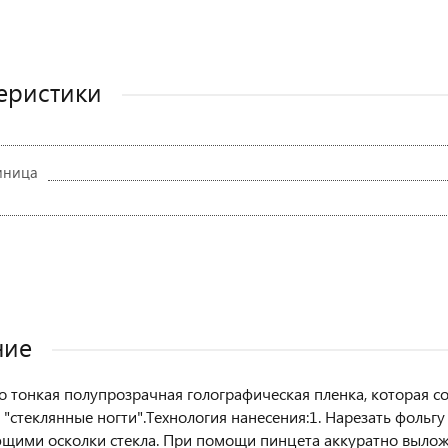
еристики
иница
ние
то тонкая полупрозрачная голографическая пленка, которая с
и "стеклянные ногти".Технология нанесения:1. Нарезать фоль
ими осколки стекла. При помощи пинцета аккуратно вылож