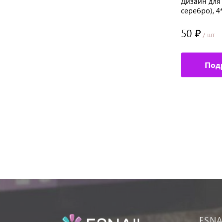
Дизайн для ногтей фольга
Дизайн для 
(серебряный), 1,5 м.
серебро), 
60 ₽
50 ₽
/ шт
/ шт
Подробное описание
Под
ESNA