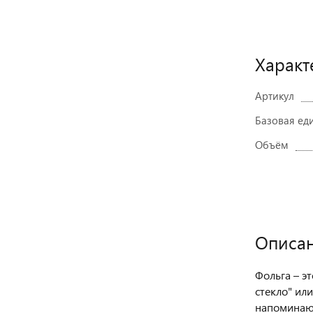
Характ
Артикул
Базовая ед
Объём
Описа
Фольга – э
стекло" ил
напоминающ