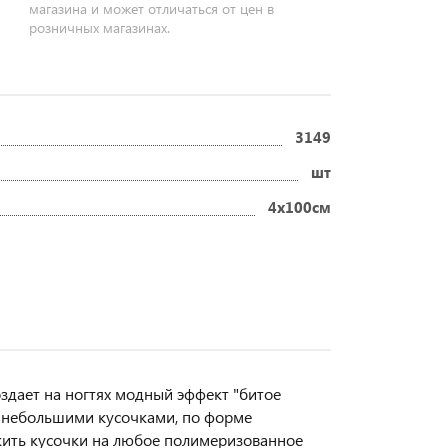
магазина и может отличаться от цен в
розничных магазинах.
3149
шт
4х100см
оздает на ногтях модный эффект "битое
гу небольшими кусочками, по форме
ить кусочки на любое полимеризованное