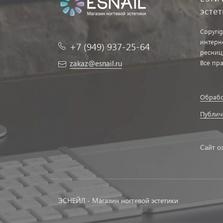
эсте
Copyrig
интерн
+7 (949) 937-25-64
ресниц
zakaz@esnail.ru
Все пр
Обрабо
Публич
Сайт о
ЭСНЕЙЛ - Магазин ногтевой эстетики