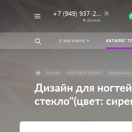
+7 (949) 937-25-64
Например,
Донецк
Гель-
Найти
везде
лак
О МАГАЗИНЕ
КАТАЛОГ Т
Каталог
НОГТЕВОЙ СЕРВИС
Материалы 
Дизайн для ногтей
стекло"(цвет: сир