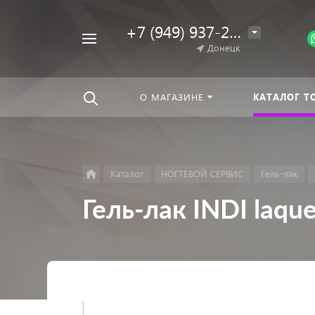
+7 (949) 937-25-64
Например,
Донецк
Гель-
Найти
везде
лак
О МАГАЗИНЕ
КАТАЛОГ Т
Каталог
НОГТЕВОЙ СЕРВИС
Гель-лак
Гель-лак INDI laqu