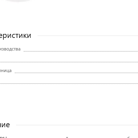
еристики
изводства
иница
ние