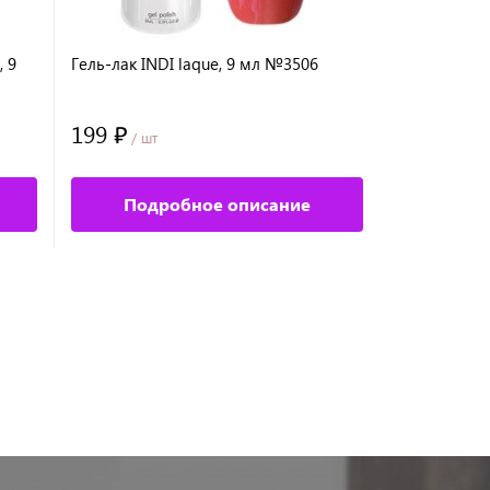
, 9
Гель-лак INDI laque, 9 мл №3506
Гель-лак IN
199 ₽
199 ₽
/ шт
/ шт
Подробное описание
Под