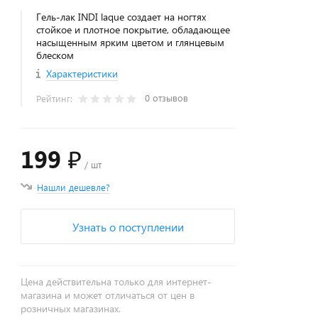
Гель-лак INDI laque создает на ногтях
стойкое и плотное покрытие, обладающее
насыщенным ярким цветом и глянцевым
блеском
Характеристики
0 отзывов
Рейтинг:
199 ₽
/ шт
Нашли дешевле?
Узнать о поступлении
Цена действительна только для интернет-
магазина и может отличаться от цен в
розничных магазинах.