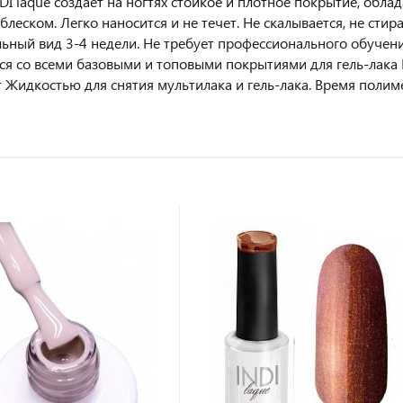
NDI laque создает на ногтях стойкое и плотное покрытие, о
леском. Легко наносится и не течет. Не скалывается, не стир
ьный вид 3-4 недели. Не требует профессионального обучен
я со всеми базовыми и топовыми покрытиями для гель-лака Laqu
т Жидкостью для снятия мультилака и гель-лака. Время полиме