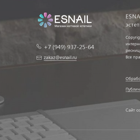
ESNA
эсте
Copyrig
интерн
+7 (949) 937-25-64
ресниц
zakaz@esnail.ru
Все пр
Обрабо
Публич
Сайт о