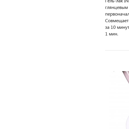
Гель-лак I
глянцевым б
первоначал
Совмещаетс
за 10 мину
1 мин.