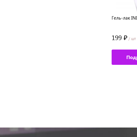
Гель-лак INDI laque, 9 мл № 3643
Гель-лак IN
199 ₽
199 ₽
/ шт
/ шт
Подробное описание
Под