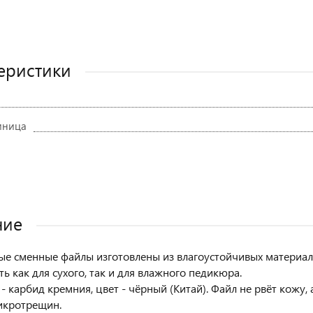
еристики
иница
ние
е сменные файлы изготовлены из влагоустойчивых материал
ь как для сухого, так и для влажного педикюра.
 карбид кремния, цвет - чёрный (Китай). Файл не рвёт кожу, 
икротрещин.