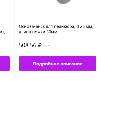
Основа-диск для педикюра, d 25 мм,
Nippon Nipp
ит,
длина ножки 30мм
металличес
20 мм, длин
508.56 ₽
1 352 ₽
/ шт
/ 
Подробное описание
Под