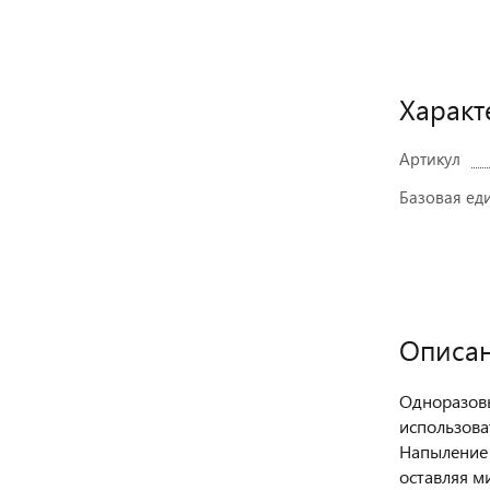
Характ
Артикул
Базовая ед
Описа
Одноразовы
использоват
Напыление -
оставляя м