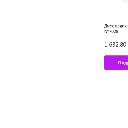
 мм,
Nippon Nippers. Педикюрный диск,
Диск педик
металлический. Размер «M». Диаметр
№7028
20 мм, длина ножки 3 см
1 352 ₽
1 632.80
/ шт
Подробное описание
Под