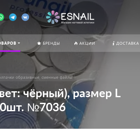
ОВАРОВ
БРЕНДЫ
АКЦИИ
ДОСТАВКА
олпачки образивные, сменные файлы
ет: чёрный), размер L
 50шт. №7036