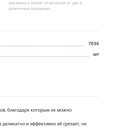
магазина и может отличаться от цен в
розничных магазинах.
7036
шт
ов, благодаря которым их можно
а деликатно и эффективно её срезает, не