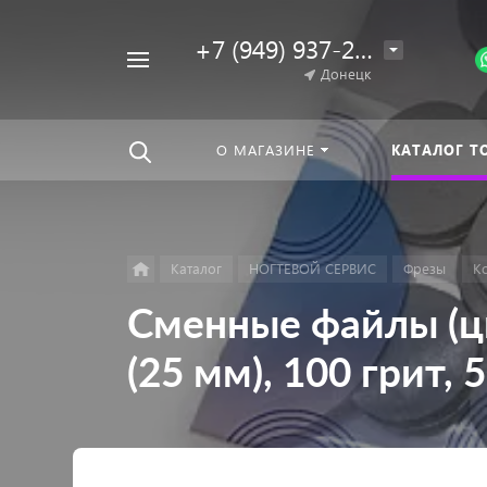
+7 (949) 937-25-64
Например,
Донецк
Гель-
Найти
везде
лак
О МАГАЗИНЕ
КАТАЛОГ Т
Каталог
НОГТЕВОЙ СЕРВИС
Фрезы
К
Сменные файлы (цв
(25 мм), 100 грит,