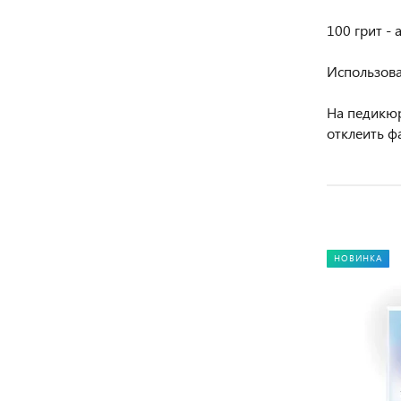
100 грит -
Использов
На педикюр
отклеить ф
НОВИНКА
НОВИНКА