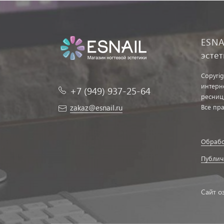
ESNA
эсте
Copyrig
интерн
+7 (949) 937-25-64
ресниц
zakaz@esnail.ru
Все пр
Обрабо
Публич
Сайт о