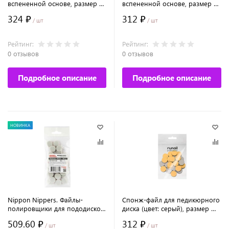
вспененной основе, размер М
вспененной основе, размер М
(20 мм), 240 грит, 50шт №9609
(20 мм), 100 грит, 50шт №9607
324 ₽
312 ₽
/ шт
/ шт
Рейтинг:
Рейтинг:
0 отзывов
0 отзывов
Подробное описание
Подробное описание
НОВИНКА
Nippon Nippers. Файлы-
Спонж-файл для педикюрного
полировщики для пододисков
диска (цвет: серый), размер М
сменные одноразовые,
(20 мм), 320 грит, 25 шт. №7745
509.60 ₽
312 ₽
абразив 320 карбид-кремния,
/ шт
/ шт